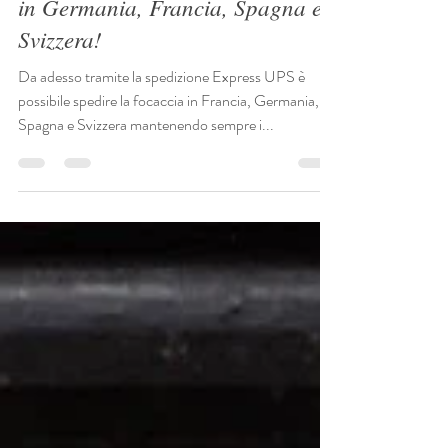
FOL
11 mag 2021
Tempo di lettura: 1 min
La Focaccia è adesso disponibile
in Germania, Francia, Spagna e
Svizzera!
Da adesso tramite la spedizione Express UPS è
possibile spedire la focaccia in Francia, Germania,
Spagna e Svizzera mantenendo sempre i...